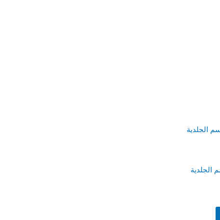
لسعر
حالي
:
1, ر.س.
تسأسيس 2023- قسم الجلدية