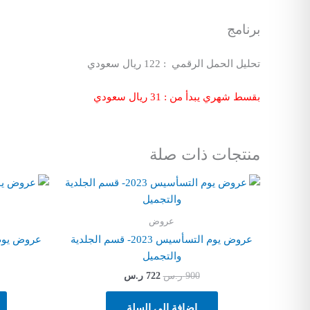
برنامج
تحليل الحمل الرقمي : 122 ريال سعودي
بقسط شهري يبدأ من : 31 ريال سعودي
منتجات ذات صلة
السعر
السعر
الأصلي
الحالي
هو:
هو:
900 ر.س.
722 ر.س.
عروض
عروض يوم التسأسيس 2023- قسم الجلدية
والتجميل
900
ر.س
722
ر.س
إضافة إلى السلة