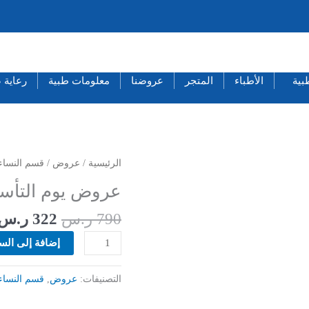
بية
الأطباء
المتجر
عروضنا
معلومات طبية
رعاية 
السعر
كمية
الرئيسية
/
عروض
/
قسم النساء 
الأصلي
عروض
عروض يوم التأسيس 2023 – قسم النساء
هو:
يوم
790 ر.س.
التأسيس
790
ر.س
322
ر.س
2023
إضافة إلى الس
-
قسم
النساء
التصنيفات:
عروض
,
قسم النساء 
والولادة