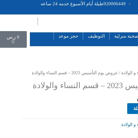
920006449
طيلة أيام الأسبوع خدمه 24 ساعه
Cart
صحية منزلية
التوظيف
حجز موعد
0
ر.س
السعر
و الولادة
/ عروض يوم التأسيس 2023 – قسم النساء والولادة
الحالي
 والولادة
هو:
322 ر.س.
لة
و الولادة