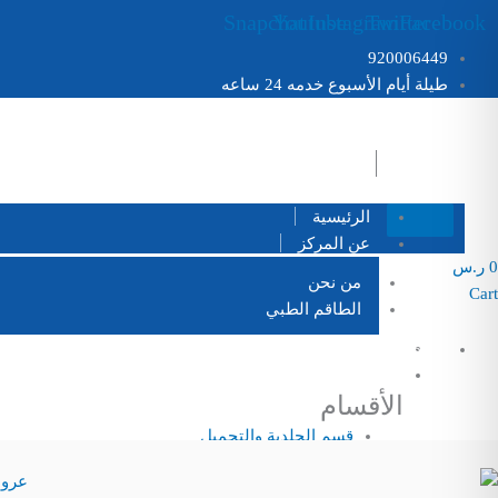
خطي
Snapchat
Youtube
Instagram
Twitter
Facebook
لى
920006449
لمحتوى
طيلة أيام الأسبوع خدمه 24 ساعه
الرئيسية
عن المركز
0
ر.س
من نحن
Cart
الطاقم الطبي
فروعنا
920006449
الأقسام والخدمات الطبية
الأقسام
قسم الجلدية والتجميل
قسم الأِشعة
قسم الأسنان