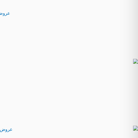
قسم المختبر
عروض يوم التسأ
العيادات
عيادة الأطفال
عيادة الأنف والأذن والحنجرة
عيادة الباطنية
عيادة النساء والولادة
مرافق اخرى
الصيدلية
الطوارئ
الأطباء
المتجر
عروضنا
معلومات طبية
رعاية صحية منزلية
التوظيف